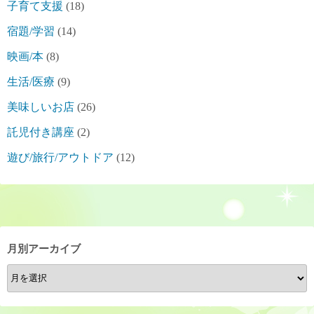
子育て支援
(18)
宿題/学習
(14)
映画/本
(8)
生活/医療
(9)
美味しいお店
(26)
託児付き講座
(2)
遊び/旅行/アウトドア
(12)
月別アーカイブ
月
別
ア