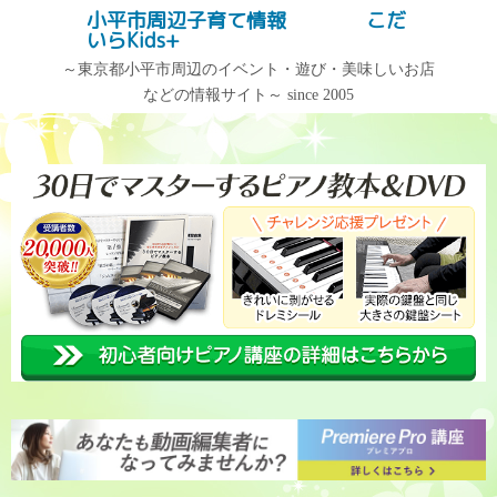
コ
小平市周辺子育て情報 こだ
記事検索
いらKids+
ン
テ
～東京都小平市周辺のイベント・遊び・美味しいお店
などの情報サイト～ since 2005
ン
記事カテゴリー
アーカイブ
ツ
へ
記
ア
ス
事
ー
キ
カ
カ
ッ
テ
イ
プ
ゴ
ブ
リ
ー