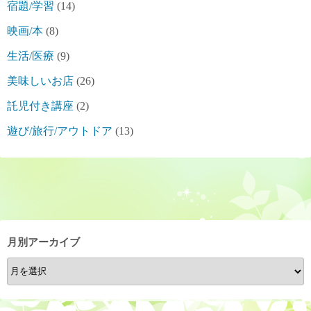
宿題/学習
(14)
映画/本
(8)
生活/医療
(9)
美味しいお店
(26)
託児付き講座
(2)
遊び/旅行/アウトドア
(13)
月別アーカイブ
月
別
ア