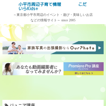
コ
小平市周辺子育て情報 こだ
記事検索
いらKids+
ン
テ
～東京都小平市周辺のイベント・遊び・美味しいお店
などの情報サイト～ since 2005
ン
記事カテゴリー
アーカイブ
ツ
へ
記
ア
ス
事
ー
キ
カ
カ
ッ
テ
イ
プ
ゴ
ブ
リ
ー
ジュニア講座