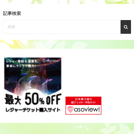
ー
カ
記事検索
イ
ブ