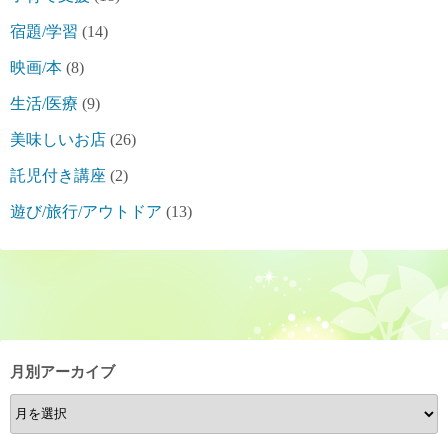
宿題/学習
(14)
映画/本
(8)
生活/医療
(9)
美味しいお店
(26)
託児付き講座
(2)
遊び/旅行/アウトドア
(13)
月別アーカイブ
月
別