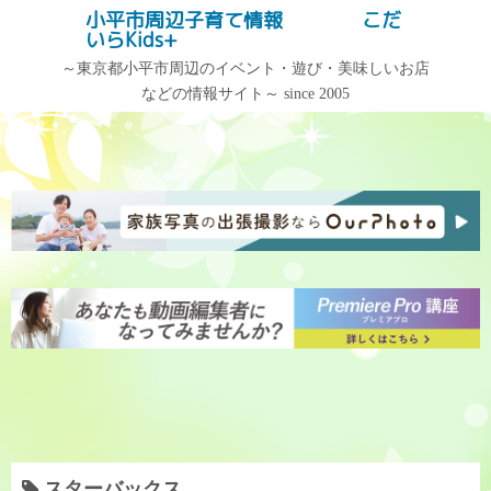
コ
小平市周辺子育て情報 こだ
記事検索
いらKids+
ン
テ
～東京都小平市周辺のイベント・遊び・美味しいお店
などの情報サイト～ since 2005
ン
記事カテゴリー
アーカイブ
ツ
へ
記
ア
ス
事
ー
キ
カ
カ
ッ
テ
イ
プ
ゴ
ブ
リ
ー
スターバックス