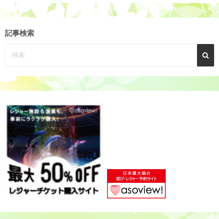
ア
ー
カ
記事検索
イ
ブ