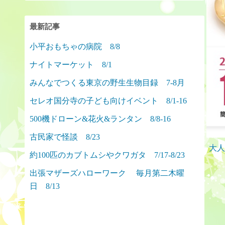
最新記事
小平おもちゃの病院 8/8
ナイトマーケット 8/1
みんなでつくる東京の野生生物目録 7-8月
セレオ国分寺の子ども向けイベント 8/1-16
500機ドローン&花火&ランタン 8/8-16
古民家で怪談 8/23
大人
約100匹のカブトムシやクワガタ 7/17-8/23
出張マザーズハローワーク 毎月第二木曜
日 8/13