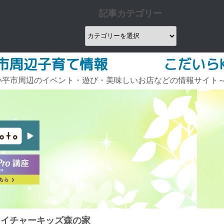
記事カテゴリー
記
事
カ
市周辺子育て情報 こだいらKi
テ
平市周辺のイベント・遊び・美味しいお店などの情報サイト～ sinc
ゴ
リ
ー
イチャーキッズ森の家