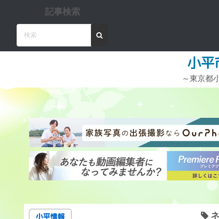
コ
記事検索
ン
テ
ン
ツ
小平
へ
～東京都小
ス
キ
ッ
プ
ネ