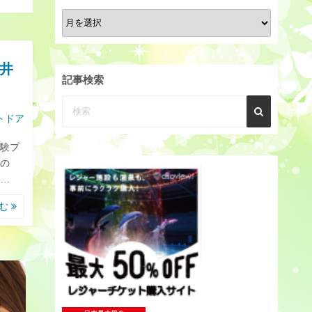
月
別
ア
井
ー
記事検索
カ
イ
トドア
ブ
験プ
の
…
読む