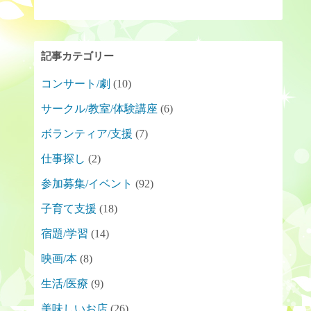
記事カテゴリー
コンサート/劇
(10)
サークル/教室/体験講座
(6)
ボランティア/支援
(7)
仕事探し
(2)
参加募集/イベント
(92)
子育て支援
(18)
宿題/学習
(14)
映画/本
(8)
生活/医療
(9)
美味しいお店
(26)