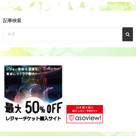
ア
ー
カ
記事検索
イ
ブ