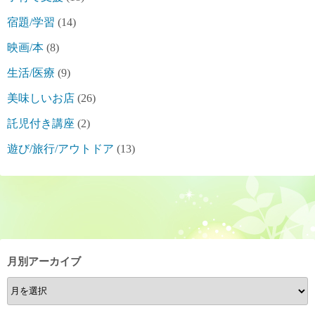
宿題/学習
(14)
映画/本
(8)
生活/医療
(9)
美味しいお店
(26)
託児付き講座
(2)
遊び/旅行/アウトドア
(13)
月別アーカイブ
月
別