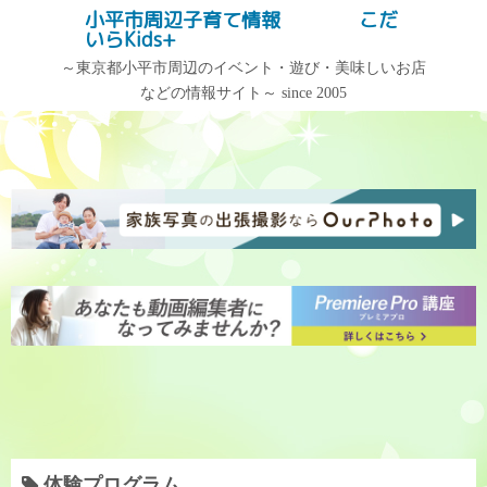
コ
小平市周辺子育て情報 こだ
記事検索
いらKids+
ン
テ
～東京都小平市周辺のイベント・遊び・美味しいお店
などの情報サイト～ since 2005
ン
記事カテゴリー
アーカイブ
ツ
へ
記
ア
ス
事
ー
キ
カ
カ
ッ
テ
イ
プ
ゴ
ブ
リ
ー
体験プログラム