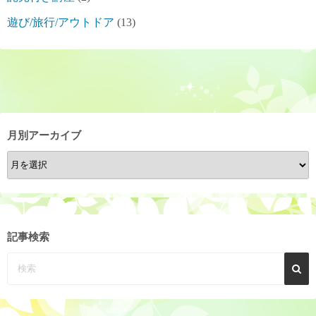
遊び/旅行/アウトドア
(13)
月別アーカイブ
月
別
ア
ー
カ
記事検索
イ
ブ