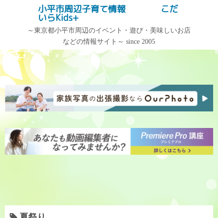
コ
小平市周辺子育て情報 こだ
記事検索
いらKids+
ン
テ
～東京都小平市周辺のイベント・遊び・美味しいお店
などの情報サイト～ since 2005
ン
記事カテゴリー
アーカイブ
ツ
へ
記
ア
ス
事
ー
キ
カ
カ
ッ
テ
イ
プ
ゴ
ブ
リ
ー
夏祭り