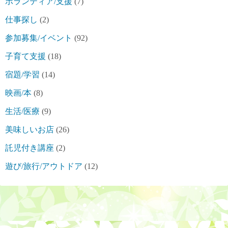
ボランティア/支援
(7)
仕事探し
(2)
参加募集/イベント
(92)
子育て支援
(18)
宿題/学習
(14)
映画/本
(8)
生活/医療
(9)
美味しいお店
(26)
託児付き講座
(2)
遊び/旅行/アウトドア
(12)