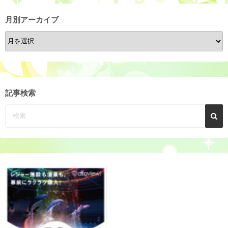
月別アーカイブ
月
別
ア
ー
カ
記事検索
イ
ブ