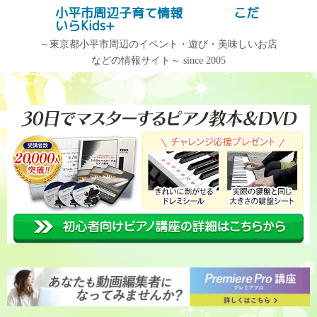
コ
小平市周辺子育て情報 こだ
記事検索
いらKids+
ン
テ
～東京都小平市周辺のイベント・遊び・美味しいお店
などの情報サイト～ since 2005
ン
記事カテゴリー
アーカイブ
ツ
へ
記
ア
ス
事
ー
キ
カ
カ
ッ
テ
イ
プ
ゴ
ブ
リ
ー