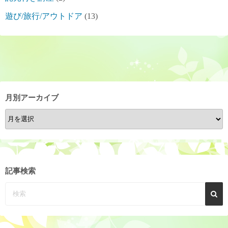
遊び/旅行/アウトドア
(13)
月別アーカイブ
月
別
ア
ー
カ
記事検索
イ
ブ