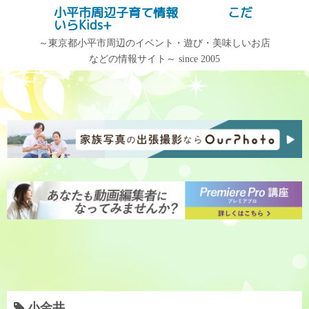
コ
小平市周辺子育て情報 こだ
記事検索
いらKids+
ン
テ
～東京都小平市周辺のイベント・遊び・美味しいお店
などの情報サイト～ since 2005
ン
記事カテゴリー
アーカイブ
ツ
へ
記
ア
ス
事
ー
キ
カ
カ
ッ
テ
イ
プ
ゴ
ブ
リ
ー
小金井