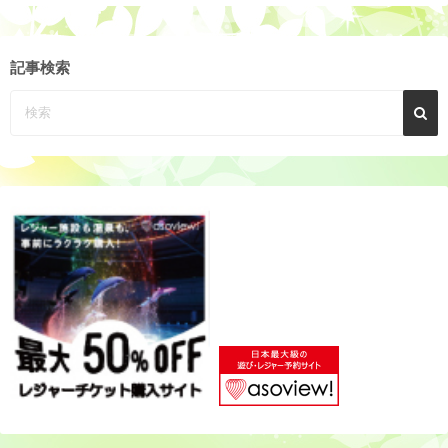
ア
ー
カ
記事検索
イ
ブ