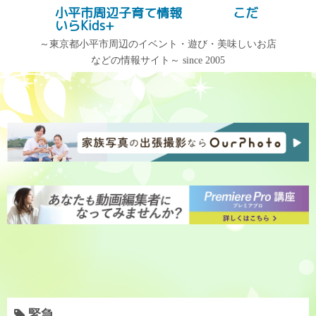
コ
小平市周辺子育て情報 こだ
記事検索
いらKids+
ン
テ
～東京都小平市周辺のイベント・遊び・美味しいお店
などの情報サイト～ since 2005
ン
記事カテゴリー
アーカイブ
ツ
へ
記
ア
ス
事
ー
キ
カ
カ
ッ
テ
イ
プ
ゴ
ブ
リ
ー
緊急