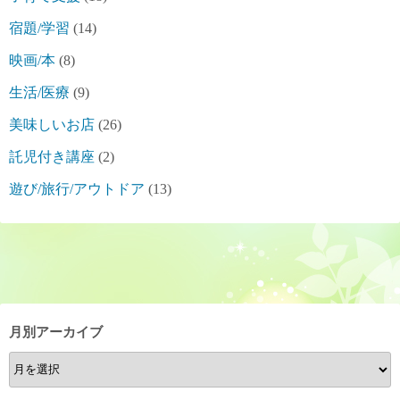
宿題/学習
(14)
映画/本
(8)
生活/医療
(9)
美味しいお店
(26)
託児付き講座
(2)
遊び/旅行/アウトドア
(13)
月別アーカイブ
月
別