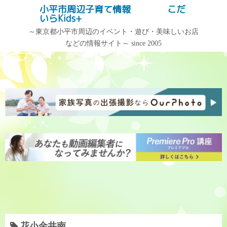
コ
小平市周辺子育て情報 こだ
記事検索
いらKids+
ン
テ
～東京都小平市周辺のイベント・遊び・美味しいお店
などの情報サイト～ since 2005
ン
記事カテゴリー
アーカイブ
ツ
へ
記
ア
ス
事
ー
キ
カ
カ
ッ
テ
イ
プ
ゴ
ブ
リ
ー
花小金井南