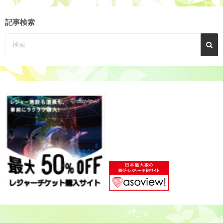
ー
カ
記事検索
イ
ブ