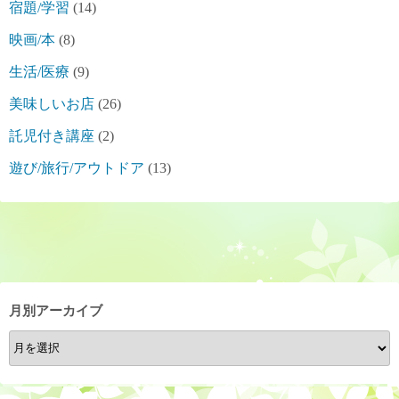
宿題/学習
(14)
映画/本
(8)
生活/医療
(9)
美味しいお店
(26)
託児付き講座
(2)
遊び/旅行/アウトドア
(13)
月別アーカイブ
月
別
ア