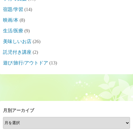
宿題/学習
(14)
映画/本
(8)
生活/医療
(9)
美味しいお店
(26)
託児付き講座
(2)
遊び/旅行/アウトドア
(13)
月別アーカイブ
月
別