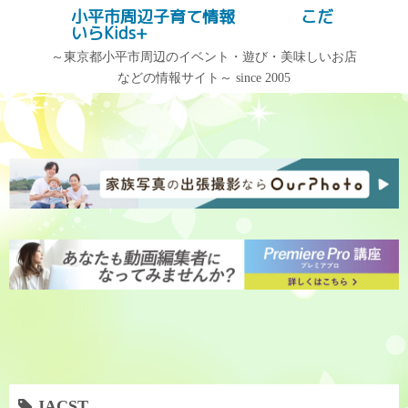
コ
小平市周辺子育て情報 こだ
記事検索
いらKids+
ン
テ
～東京都小平市周辺のイベント・遊び・美味しいお店
などの情報サイト～ since 2005
ン
記事カテゴリー
アーカイブ
ツ
へ
記
ア
ス
事
ー
キ
カ
カ
ッ
テ
イ
プ
ゴ
ブ
リ
ー
JACST