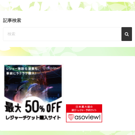
ア
ー
カ
記事検索
イ
ブ