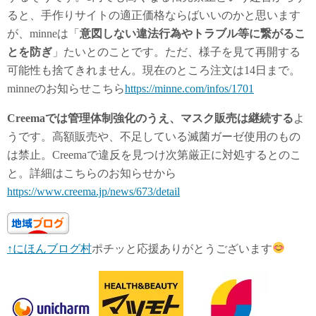
ると、手作りサイトの適正価格ならばいいのかと思います
が、minneは「
意図しない違法行為やトラブル等に繋がるこ
とを防ぎ
」たいとのことです。ただ、様子を見て再開する
可能性も捨てきれません。現在のところ注文は14日まで。
minneのお知らせこちら
https://minne.com/infos/1701
Creemaでは管理体制強化のうえ、マスク販売は継続する
よ
うです。高額販売や、不足している滅菌ガーゼ使用のもの
は禁止。Creemaで違反を見つけ次第厳正に対処するとのこ
と。詳細はこちらのお知らせから
https://www.creema.jp/news/673/detail
↑にほんブログ村
ポチッと応援ありがとうございます