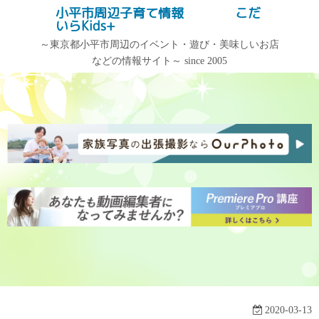
コ
小平市周辺子育て情報 こだ
記事検索
いらKids+
ン
テ
～東京都小平市周辺のイベント・遊び・美味しいお店
などの情報サイト～ since 2005
ン
記事カテゴリー
アーカイブ
ツ
へ
記
ア
ス
事
ー
キ
カ
カ
ッ
テ
イ
プ
ゴ
ブ
リ
ー
2020-03-13