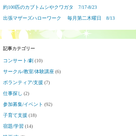
約100匹のカブトムシやクワガタ 7/17-8/23
出張マザーズハローワーク 毎月第二木曜日 8/13
記事カテゴリー
コンサート/劇
(10)
サークル/教室/体験講座
(6)
ボランティア/支援
(7)
仕事探し
(2)
参加募集/イベント
(92)
子育て支援
(18)
宿題/学習
(14)