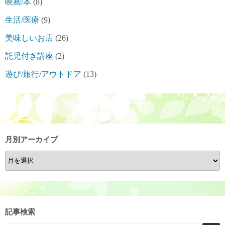
映画/本
(8)
生活/医療
(9)
美味しいお店
(26)
託児付き講座
(2)
遊び/旅行/アウトドア
(13)
月別アーカイブ
月
別
ア
ー
カ
記事検索
イ