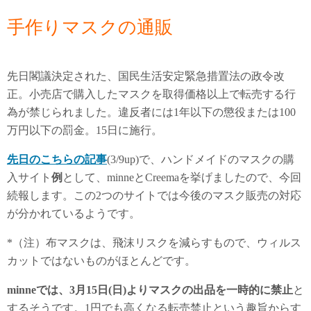
手作りマスクの通販
先日閣議決定された、国民生活安定緊急措置法の政令改
正。小売店で購入したマスクを取得価格以上で転売する行
為が禁じられました。違反者には1年以下の懲役または100
万円以下の罰金。15日に施行。
先日のこちらの記事
(3/9up)で、ハンドメイドのマスクの購
入サイト
例
として、minneとCreemaを挙げましたので、今回
続報します。この2つのサイトでは今後のマスク販売の対応
が分かれているようです。
*（注）布マスクは、飛沫リスクを減らすもので、ウィルス
カットではないものがほとんどです。
minneでは、3月15日(日)よりマスクの出品を一時的に禁止
と
するそうです。1円でも高くなる転売禁止という趣旨からす