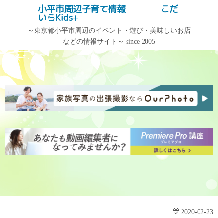
コ
小平市周辺子育て情報 こだ
記事検索
いらKids+
ン
テ
～東京都小平市周辺のイベント・遊び・美味しいお店
などの情報サイト～ since 2005
ン
記事カテゴリー
アーカイブ
ツ
へ
記
ア
ス
事
ー
キ
カ
カ
ッ
テ
イ
プ
ゴ
ブ
リ
ー
2020-02-23