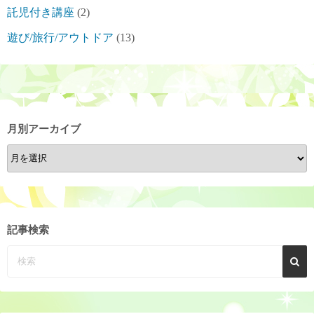
託児付き講座
(2)
遊び/旅行/アウトドア
(13)
月別アーカイブ
月
別
ア
ー
カ
記事検索
イ
ブ